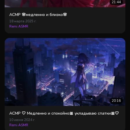
21:44
АСМР 🌸медленно и близко🌸
18 марта 2025 г.
Remi ASMR
20:16
АСМР 🤍 Медленно и спокойно🎀 укладываю спатки🎀🤍
10 июня 2024 г.
Remi ASMR