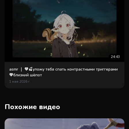
24:43
asmr ｜ 💚🍒уложу тебя спать контрастными триггерами
💚близкий шёпот
1 мая 2026 г.
Похожие видео