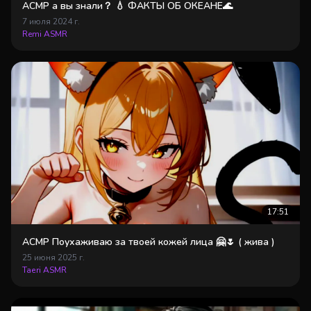
АСМР а вы знали？ 💧 ФАКТЫ ОБ ОКЕАНЕ🌊
7 июля 2024 г.
Remi ASMR
17:51
АСМР Поухаживаю за твоей кожей лица 🤗🌷 ( жива )
25 июня 2025 г.
Taеri ASMR