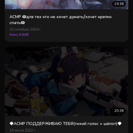
19:38
АСМР 🥧для тех кто не хочет думать⧸хочет крепко
спать🥧
22 октября 2024 г.
Remi ASMR
20:38
🍓АСМР ПОДДЕРЖИВАЮ ТЕБЯ(тихий голос + шёпот)🍓
16 июля 2022 г.