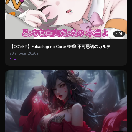
4:01
【COVER】Fukashigi no Carte 🩷😭 不可思議のカルテ
20 апреля 2026 г.
Fuwi