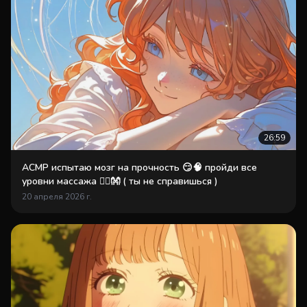
26:59
АСМР испытаю мозг на прочность 😏🧠 пройди все
уровни массажа 💆‍♂️👐 ( ты не справишься )
20 апреля 2026 г.