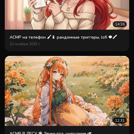
14:16
АСМР на телефон 🖌📱 рандомные триггеры, lofi 🍁🖍
22 ноября 2025 г.
12:33
АСМР В ЛЕСУ 🌼 Звуки рта, шуршание 🌿