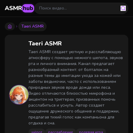
ASMR
hub
Taеri ASMR
Taеri ASMR
Taеri ASMR создает уютную и расслабляющую
атмосферу с помощью нежного шепота, звуков
рта и личного внимания. Канал предлагает
разнообразный контент: от болталок на
разные темы до имитации ухода за кожей или
заботы ведьмочки, часто с использованием
природных звуков вроде дождя или леса.
Видео отличаются близостью микрофона и
акцентом на триггерах, призванных помочь
расслабиться и уснуть. Автор создает
ощущение дружеского общения и поддержки,
предлагая тихий голос как компаньона для
отдыха и сна.
шёпот
расслабление
ролевая игра