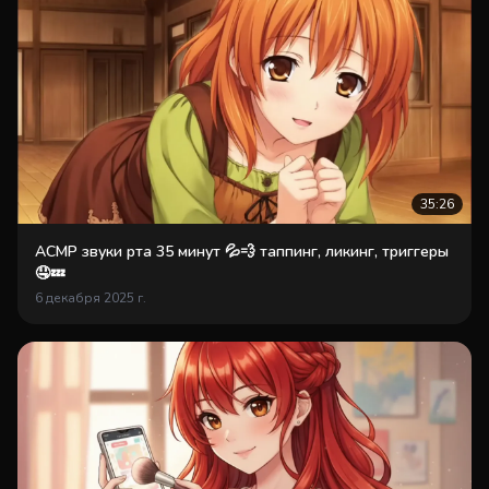
35:26
АСМР звуки рта 35 минут 💦💨 таппинг, ликинг, триггеры
🤤💤
6 декабря 2025 г.