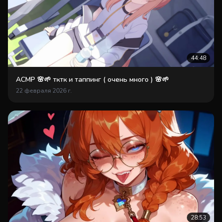
44:48
АСМР 🌸🌱 тктк и таппинг ( очень много ) 🌸🌱
22 февраля 2026 г.
28:53