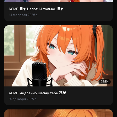
АСМР 🍫❣️Шёпот. И только. 🍫❣️
14 февраля 2026 г.
28:54
АСМР медленно шепчу тебе 🧸🧡
20 декабря 2025 г.