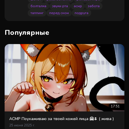
болталка
звуки рта
асмр
забота
таппинг
перед сном
подруга
Популярные
17:51
АСМР Поухаживаю за твоей кожей лица 🤗🌷 ( жива )
25 июня 2025 г.