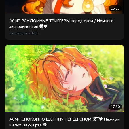
15:23
АСМР РАНДОМНЫЕ ТРИГГЕРЫ перед сном ⧸ Немного
экспериментов 🤫🧡
6 февраля 2025 г.
17:50
АСМР СПОКОЙНО ШЕПЧПУ ПЕРЕД СНОМ 😴🧡 Нежный
шёпот, звуки рта 💚