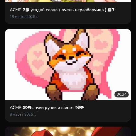
АСМР ❓️📗 угадай слово ( очень неразборчиво ) 📗❓️
19 марта 2026 г.
30:34
АСМР 👐👅 звуки ручек и шёпот 👐👅
8 марта 2026 г.