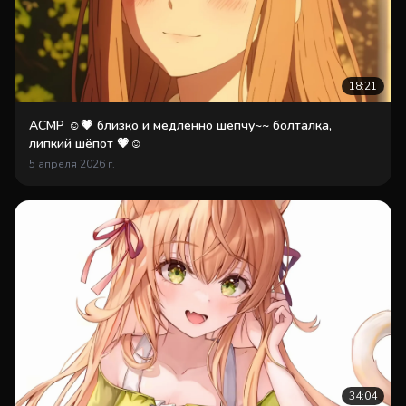
18:21
АСМР ☺️💗 близко и медленно шепчу~~ болталка,
липкий шёпот 💗☺️
5 апреля 2026 г.
34:04