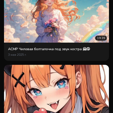
19:39
АСМР Чиловая болталочка под звук костра 🤗🤤
3 мая 2025 г.