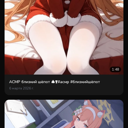
1:48
АСМР близкий шёпот 🎄❣️#асмр #близкийшёпот
6 марта 2026 г.