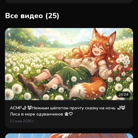
Все видео (25)
26:24
АСМР🌙 🦊Нежным шёпотом прочту сказку на ночь 🌙🦊
Лиса в море одуванчиков 🌼🤍
11 мая 2026 г.