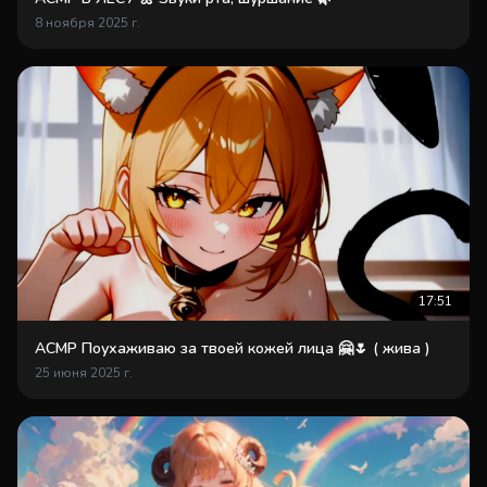
8 ноября 2025 г.
17:51
АСМР Поухаживаю за твоей кожей лица 🤗🌷 ( жива )
25 июня 2025 г.